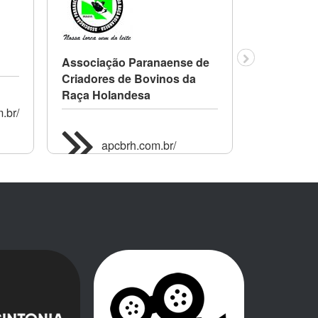
Associação Paranaense de
Associação
Criadores de Bovinos da
Criadores
Raça Holandesa
Raça Hola
.br/
apcbrh.com.br/
gad