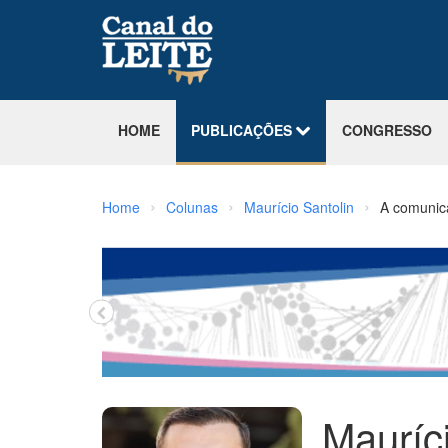
HOME
PUBLICAÇÕES
CONGRESSO
›
›
›
Home
Colunas
Maurício Santolin
A comunica
Mauríc