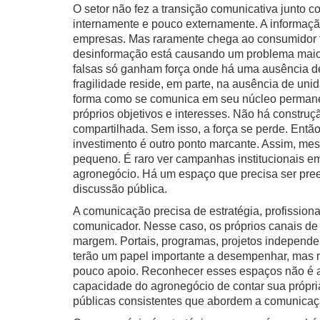
O setor não fez a transição comunicativa junto 
internamente e pouco externamente. A informação
empresas. Mas raramente chega ao consumidor fin
desinformação está causando um problema maior
falsas só ganham força onde há uma ausência de
fragilidade reside, em parte, na ausência de un
forma como se comunica em seu núcleo permanec
próprios objetivos e interesses. Não há constr
compartilhada. Sem isso, a força se perde. Entã
investimento é outro ponto marcante. Assim, me
pequeno. É raro ver campanhas institucionais e
agronegócio. Há um espaço que precisa ser pree
discussão pública.
A comunicação precisa de estratégia, profissiona
comunicador. Nesse caso, os próprios canais d
margem. Portais, programas, projetos independen
terão um papel importante a desempenhar, mas m
pouco apoio. Reconhecer esses espaços não é ap
capacidade do agronegócio de contar sua própria h
públicas consistentes que abordem a comunicaçã