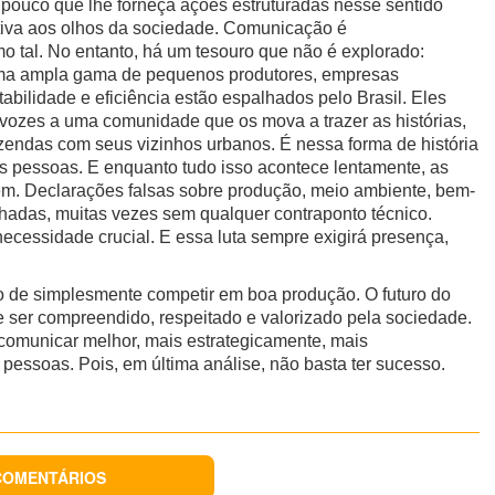
 pouco que lhe forneça ações estruturadas nesse sentido
ativa aos olhos da sociedade. Comunicação é
 tal. No entanto, há um tesouro que não é explorado:
Uma ampla gama de pequenos produtores, empresas
tabilidade e eficiência estão espalhados pelo Brasil. Eles
vozes a uma comunidade que os mova a trazer as histórias,
zendas com seus vizinhos urbanos. É nessa forma de história
 pessoas. E enquanto tudo isso acontece lentamente, as
. Declarações falsas sobre produção, meio ambiente, bem-
lhadas, muitas vezes sem qualquer contraponto técnico.
essidade crucial. E essa luta sempre exigirá presença,
xo de simplesmente competir em boa produção. O futuro do
e ser compreendido, respeitado e valorizado pela sociedade.
omunicar melhor, mais estrategicamente, mais
pessoas. Pois, em última análise, não basta ter sucesso.
COMENTÁRIOS