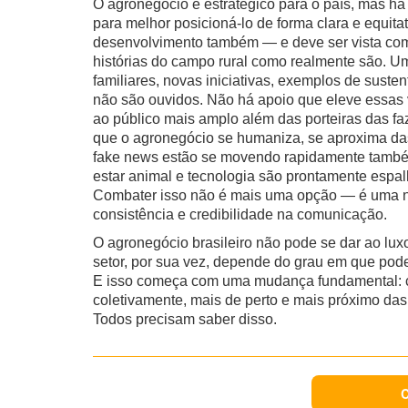
O agronegócio é estratégico para o país, mas há
para melhor posicioná-lo de forma clara e equit
desenvolvimento também — e deve ser vista como
histórias do campo rural como realmente são. 
familiares, novas iniciativas, exemplos de susten
não são ouvidos. Não há apoio que eleve essas 
ao público mais amplo além das porteiras das fa
que o agronegócio se humaniza, se aproxima das
fake news estão se movendo rapidamente também
estar animal e tecnologia são prontamente espa
Combater isso não é mais uma opção — é uma nec
consistência e credibilidade na comunicação.
O agronegócio brasileiro não pode se dar ao lu
setor, por sua vez, depende do grau em que pod
E isso começa com uma mudança fundamental: c
coletivamente, mais de perto e mais próximo das 
Todos precisam saber disso.