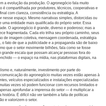
com a evolução da produção. O agronegócio fala muito
 é compartilhada por produtores, técnicos, cooperativas e
al com clareza, consistência ou estratégia. A
 nesse espaço. Mesmo narrativas simples, distorcidas ou
 uma entidade mais qualificada do próprio setor. Essa
idade. O agronegócio é grande, diverso e poderoso; mas a
e fragmentada. Cada elo trilha seu próprio caminho, seus
ução de imagem coletiva, mensagem coordenada, estratégia
o, o fato de que a publicidade e a propaganda são de baixo
smo que o setor movimente bilhões, fala como se fosse
m grande escala que possam alcançar pessoas fora do
nchido — o espaço na mídia, nas plataformas digitais, na
lismo e, naturalmente, investimento por parte do
e comunicação do agronegócio muitas vezes estão apenas à
tes, veículos especializados e instalações especializadas
uitas vezes só podem funcionar com recursos limitados e
enas aprofundar a imprensa do setor — é multiplicar a
istória. É difícil não ver também a falta de políticas
o e valorizem o setor.