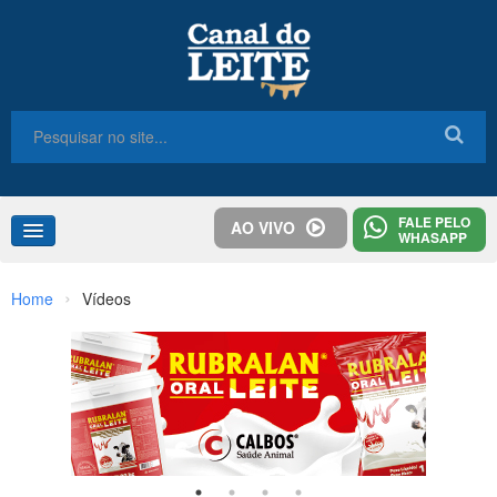
FALE PELO
AO VIVO
WHASAPP
Home
›
Home
Vídeos
Congresso
Destaques
Notícias
Colunas