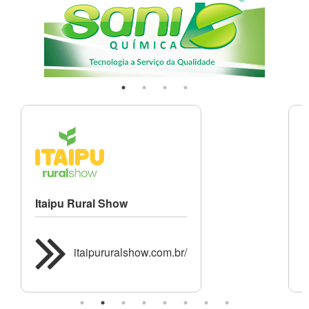
Itaipu Rural Show
A
C
R
itaipururalshow.com.br/