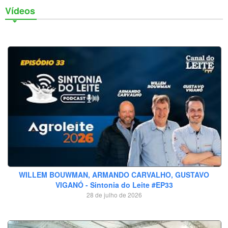
Artigos
Vídeos
Vídeos
Podcasts
Institucional
Agenda
Anúncios
Inscreva-se
Contato
Política de Privacidade
WILLEM BOUWMAN, ARMANDO CARVALHO, GUSTAVO
VIGANÓ - Sintonia do Leite #EP33
28 de julho de 2026