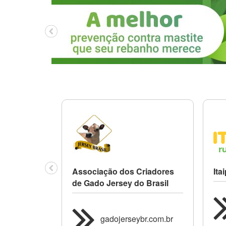
eira dos
Associação dos Criadores
Ita
lando
de Gado Jersey do Brasil
com.br
gadojerseybr.com.br