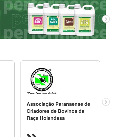
Associação Paranaense de
Gadolando
Criadores de Bovinos da
Criadores
Raça Holandesa
do Rio Gr