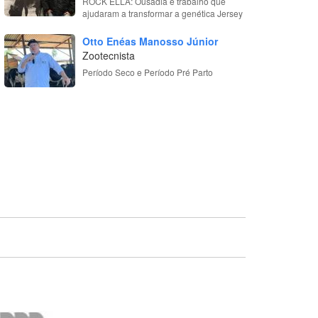
ROCK ELLA: Ousadia e trabalho que
ajudaram a transformar a genética Jersey
Otto Enéas Manosso Júnior
Zootecnista
Período Seco e Período Pré Parto