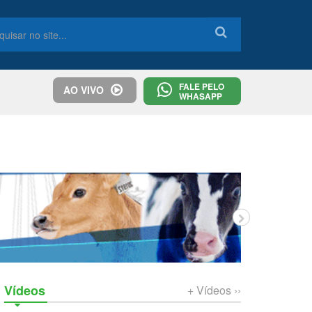
FALE PELO
AO VIVO
WHASAPP
Vídeos
+ Vídeos ››