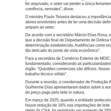
for arquivado, o setor vai perder a única ferram
coerência, sensatez”, disse.
O ministro Paulo Teixeira destacou a importância
atores envolvidos antes de ter uma decisão defi
amparo ao setor.
De acordo com o secretário Márcio Elias Rosa, 
que a decisão final do Departamento de Defesa 
determinação estabelecida. Audiências como ess
tão delicado do ponto de vista econômico”.
Para a secretária de Comércio Exterior do MDIC
fundamentado, considerando as particularidades
órgão. “Questões comerciais são difíceis. Nosso 
trabalho técnico sólido”.
Durante a reunião, o coordenador de Produção A
Guilherme Dias apresentaram dados sobre o aum
do preço pago pelo leite in natura.
Em março de 2025, quando a entidade protocolou
houve redução de 16% nas importações de leite 
pleito da CNA, foi registrado um aumento de 2