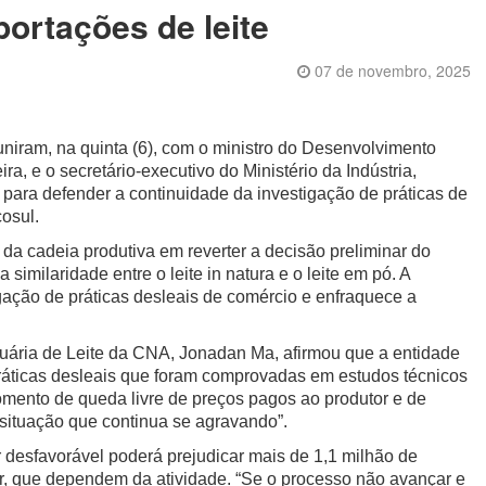
portações de leite
07 de novembro, 2025
uniram, na quinta (6), com o ministro do Desenvolvimento
ra, e o secretário-executivo do Ministério da Indústria,
para defender a continuidade da investigação de práticas de
osul.
s da cadeia produtiva em reverter a decisão preliminar do
similaridade entre o leite in natura e o leite em pó. A
ação de práticas desleais de comércio e enfraquece a
uária de Leite da CNA, Jonadan Ma, afirmou que a entidade
 práticas desleais que foram comprovadas em estudos técnicos
ento de queda livre de preços pagos ao produtor e de
situação que continua se agravando”.
 desfavorável poderá prejudicar mais de 1,1 milhão de
iar, que dependem da atividade. “Se o processo não avançar e