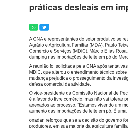
práticas desleais em im
A CNA e representantes do setor produtivo se re
Agrário e Agricultura Familiar (MDA), Paulo Teixei
Comércio e Serviços (MDIC), Márcio Elias Rosa, 
dumping nas importações de leite em pó do Merc
A reunião foi solicitada pela CNA após tentativa
MDIC, que alterou o entendimento técnico sobre a 
mudança prejudica o prosseguimento da investig
defesa comercial da atividade.
O vice-presidente da Comissão Nacional de Pec
é a favor do livre comércio, mas não vai tolerar
anexados ao processo. “Estamos vivendo um mom
aumento das importações de leite em pó. É uma 
onadan reforçou que se a decisão do governo for
produtores, em sua maioria da agricultura famil