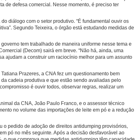
enta de defesa comercial. Nesse momento, é preciso ter
 do diálogo com o setor produtivo. “É fundamental ouvir os
nitiva”. Segundo Teixeira, o órgão está estudando medidas de
o governo tem trabalhado de maneira uniforme nesse tema e
Comercial (Decom) sairá em breve. “Não há, ainda, uma
a ajudam a construir um raciocínio melhor para um assunto
, Tatiana Prazeres, a CNA fez um questionamento bem
 da cadeia produtiva e que estão sendo avaliadas pelo
compromisso é ouvir todos, observar regras, realizar um
nimal da CNA, João Paulo Franco, e o assessor técnico
ento no volume das importações de leite em pó e a redução
 o pedido de adoção de direitos antidumping provisórios,
em pó no mês seguinte. Após a decisão desfavorável ao
8%, o que comprova que medidas antidumping têm capacidade