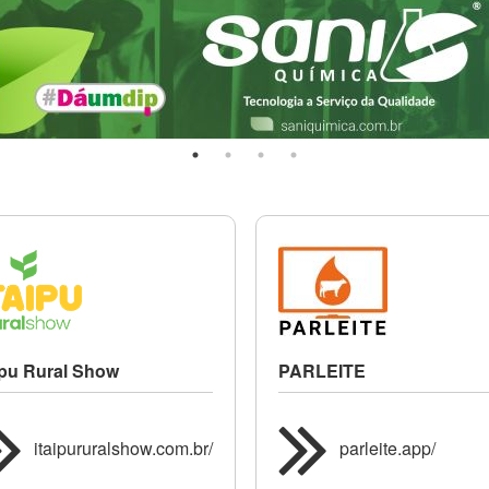
ipu Rural Show
PARLEITE
itaipururalshow.com.br/
parleite.app/