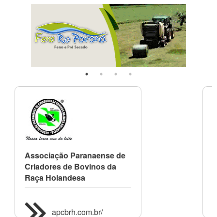
Associação Paranaense de
A
Criadores de Bovinos da
C
Raça Holandesa
apcbrh.com.br/