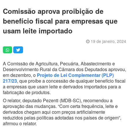
Artigos
Comissão aprova proibição de
Vídeos
benefício fiscal para empresas que
Podcasts
usam leite importado
Institucional
19 de janeiro, 2024
Agenda
Anúncios
A Comissão de Agricultura, Pecuária, Abastecimento e
Desenvolvimento Rural da Câmara dos Deputados aprovou,
Inscreva-se
em dezembro, o
Projeto de Lei Complementar (PLP)
217/23
, que proíbe a concessão de qualquer benefício fiscal
Contato
a empresas que usam leite e derivados importados para a
fabricação de produtos.
Política de Privacidade
O relator, deputado Pezenti (MDB-SC), recomendou a
aprovação das mudanças. “Com certa frequência, leite e
derivados chegam aqui com preços artificialmente
reduzidos pelas políticas adotadas nos países de origem”,
afirmou o relator.