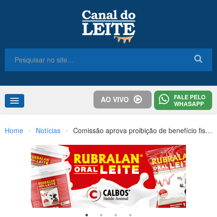
FALE PELO
AO VIVO
WHASAPP
Home
›
›
Home
Notícias
Comissão aprova proibição de benefício fiscal para empresas que usam leite importado
Congresso
Destaques
Notícias
Colunas