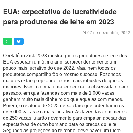
Artigos
EUA: expectativa de lucratividade
Vídeos
para produtores de leite em 2023
Podcasts
07 de dezembro, 2022
Institucional
Agenda
O relatório Zisk 2023 mostra que os produtores de leite dos
Anúncios
EUA esperam um ótimo ano, surpreendentemente um
pouco mais lucrativo do que 2022. Mas, nem todos os
Inscreva-se
produtores compartilharão o mesmo sucesso. Fazendas
maiores estão projetando lucros mais robustos do que as
Contato
menores. Isso continua uma tendência, já observada no ano
passado, em que fazendas com mais de 1.000 vacas
Política de Privacidade
ganham muito mais dinheiro do que aquelas com menos.
Porém, o relatório de 2023 deixa claro que ordenhar mais
de 5.000 vacas é o mais lucrativo. As fazendas com menos
de 250 vacas lutarão novamente para empatar, apesar das
expectativas de outro bom ano para os preços do leite.
Segundo as projeções do relatório, deve haver um lucro