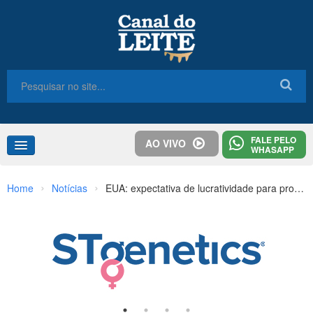
FALE PELO
AO VIVO
WHASAPP
Home
›
›
Home
Notícias
EUA: expectativa de lucratividade para produtores de leite em 2023
Congresso
Destaques
Notícias
Colunas