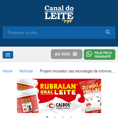
FALE PELO
AO VIVO
WHASAPP
Home
›
›
Home
Notícias
Projeto inovador usa tecnologia da informação para ajudar a pecuária de leite
Congresso
Destaques
Notícias
Colunas