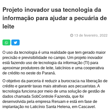
Artigos
Projeto inovador usa tecnologia da
Vídeos
informação para ajudar a pecuária de
Podcasts
leite
Institucional
13 de fevereiro, 2022
Agenda
Anúncios
O uso da tecnologia é uma realidade que tem gerado maior
precisão e previsibilidade no campo. Um projeto inovador
Inscreva-se
está fazendo uso de tecnologia da informação (TI) para
aproximar produtores de leite, laticínios e uma cooperativa
Contato
de crédito no oeste do Paraná.
Política de Privacidade
O objetivo da parceria é reduzir a burocracia na liberação de
crédito e garantir taxas mais atrativas aos pecuaristas. A
tecnologia funciona por meio de uma solução de gestão de
dados chamada SobControle Fazenda, que foi
desenvolvida pela empresa Reruam e está em fase de
implantação no Laticínio Santa Helena, em Cascavel.