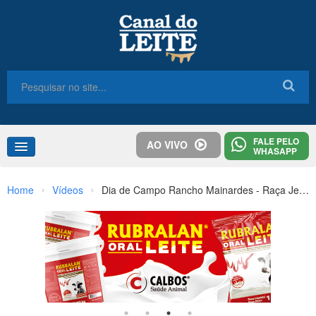
FALE PELO
AO VIVO
WHASAPP
Home
›
›
Home
Vídeos
Dia de Campo Rancho Mainardes - Raça Jersey Brasil
Congresso
Destaques
Notícias
Colunas