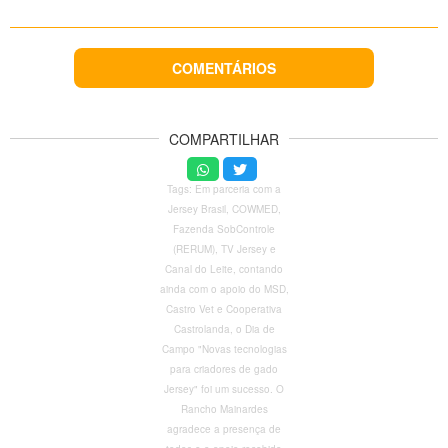
COMENTÁRIOS
COMPARTILHAR
Tags: Em parceria com a
Jersey Brasil, COWMED,
Fazenda SobControle
(RERUM), TV Jersey e
Canal do Leite, contando
ainda com o apoio do MSD,
Castro Vet e Cooperativa
Castrolanda, o Dia de
Campo "Novas tecnologias
para criadores de gado
Jersey" foi um sucesso. O
Rancho Mainardes
agradece a presença de