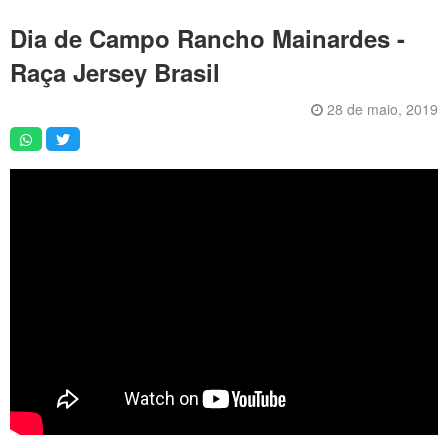
Artigos
Dia de Campo Rancho Mainardes -
Vídeos
Raça Jersey Brasil
Podcasts
28 de maio, 2019
Institucional
Agenda
Anúncios
Inscreva-se
Contato
Política de Privacidade