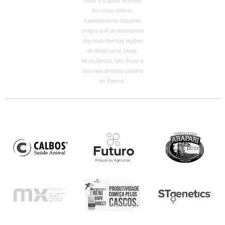
todos e o apoio recebido
em nosso evento.
Especialmente daqueles
amigos que se deslocaram
das mais diversas regiões
do Brasil como Goias,
Minas Gerais, São Paulo e
das mais diversas cidades
do Paraná.