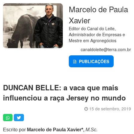
Artigos
Marcelo de Paula
Vídeos
Xavier
Podcasts
Editor do Canal do Leite,
Administrador de Empresas e
Institucional
Mestre em Agronegócios
Agenda
canaldoleite@terra.com.br
Anúncios
PUBLICAÇÕES
Inscreva-se
Contato
DUNCAN BELLE: a vaca que mais
influenciou a raça Jersey no mundo
Política de Privacidade
15 de setembro, 2019
Escrito por
Marcelo de Paula Xavier*,
M.Sc.