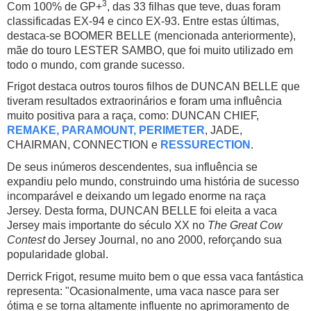
3
Com 100% de GP+
, das 33 filhas que teve, duas foram
classificadas EX-94 e cinco EX-93. Entre estas últimas,
destaca-se BOOMER BELLE (mencionada anteriormente),
mãe do touro LESTER SAMBO, que foi muito utilizado em
todo o mundo, com grande sucesso.
Frigot destaca outros touros filhos de DUNCAN BELLE que
tiveram resultados extraorinários e foram uma influência
muito positiva para a raça, como: DUNCAN CHIEF,
REMAKE, PARAMOUNT, PERIMETER
, JADE,
CHAIRMAN, CONNECTION e
RESSURECTION
.
De seus inúmeros descendentes, sua influência se
expandiu pelo mundo, construindo uma história de sucesso
incomparável e deixando um legado enorme na raça
Jersey. Desta forma, DUNCAN BELLE foi eleita a vaca
Jersey mais importante do século XX no
The Great Cow
Contest
do Jersey Journal, no ano 2000, reforçando sua
popularidade global.
Derrick Frigot, resume muito bem o que essa vaca fantástica
representa: "
Ocasionalmente, uma vaca nasce para ser
ótima e se torna altamente influente no aprimoramento de