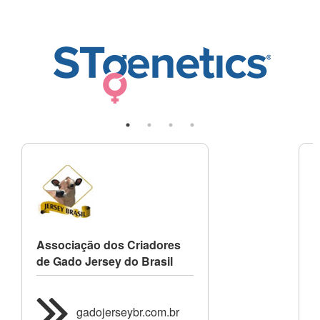
Associação dos Criadores
A
de Gado Jersey do Brasil
C
R
gadojerseybr.com.br