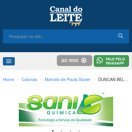
FALE PELO
AO VIVO
WHASAPP
Home
›
›
›
Home
Colunas
Marcelo de Paula Xavier
DUNCAN BELLE: a vaca que mais influenciou a raça Jersey no mundo
Congresso
Destaques
Notícias
Colunas