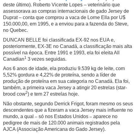
deste último). Roberto Vicente Lopes – veterinário que
assessorava as compras internacionais de gado Jersey de
Duprat – conta que comprou a vaca de Lorne Ella por U$
150.000,00, em 1995, e a enviou para a fazenda do Steve,
no Quebec.
DUNCAN BELLE foi classificada EX-92 nos EUA e,
posteriormente, EX-3E no Canadá, a classificação mais alta
possível na época. Entre 1991 e 1993, ela foi eleita All
1
Canadian
3 vezes seguidas.
Aos 6 anos de idade, ela produziu 9.539 kg de leite,
com
5,52% gordura e 4,22% de proteína,
sendo a líder de
produção de proteína em sua categoria no Canadá. Ela foi,
também, a primeira vaca Jersey a atingir 20 estrelas (star-
2
brood cow
) e tem 27 estrelas hoje.
Não obstante, segundo Derrick Frigot, foram mesmo os seus
descendentes que a fizeram a vaca Jersey mais influente no
–
–
mundo, a qual
só nos Estados Unidos
aparece no
pedigree de mais de 120.000 animais registrados pela
AJCA (Associação Americana do Gado Jersey).