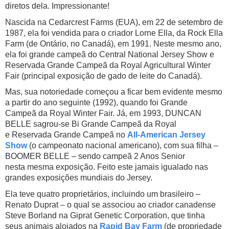
diretos dela. Impressionante!
Nascida na Cedarcrest Farms (EUA), em 22 de setembro de
1987, ela foi vendida para o criador Lorne Ella, da Rock Ella
Farm (de Ontário, no Canadá), em 1991. Neste mesmo ano,
ela foi grande campeã do Central National Jersey Show e
Reservada Grande Campeã da Royal Agricultural Winter
Fair (principal exposição de gado de leite do Canadá).
Mas, sua notoriedade começou a ficar bem evidente mesmo
a partir do ano seguinte (1992), quando foi Grande
Campeã da Royal Winter Fair. Já, em 1993, DUNCAN
BELLE sagrou-se Bi Grande Campeã da Royal
e Reservada Grande Campeã no
All-American Jersey
Show
(o campeonato nacional americano), com sua filha –
BOOMER BELLE – sendo campeã 2 Anos Senior
nesta mesma exposição. Feito este jamais igualado nas
grandes exposições mundiais do Jersey.
Ela teve quatro proprietários, incluindo um brasileiro –
Renato Duprat – o qual se associou ao criador canadense
Steve Borland na Giprat Genetic Corporation, que tinha
seus animais alojados na
Rapid Bay Farm
(de propriedade