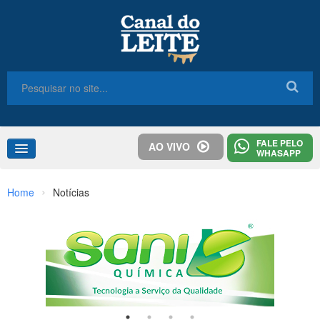
FALE PELO
AO VIVO
WHASAPP
Home
›
Home
Notícias
Congresso
Destaques
Notícias
Colunas