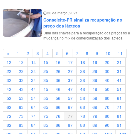
30 de março, 2021
Conseleite-PR sinaliza recuperação no
preço dos lácteos
Uma das chaves para a recuperação dos preços foi a
mudança no mix de comercialização dos lácteos.
«
1
2
3
4
5
6
7
8
9
10
11
12
13
14
15
16
17
18
19
20
21
22
23
24
25
26
27
28
29
30
31
32
33
34
35
36
37
38
39
40
41
42
43
44
45
46
47
48
49
50
51
52
53
54
55
56
57
58
59
60
61
62
63
64
65
66
67
68
69
70
71
72
73
74
75
76
77
78
79
80
81
82
83
84
85
86
87
88
89
90
91
92
93
94
95
96
97
98
99
100
101