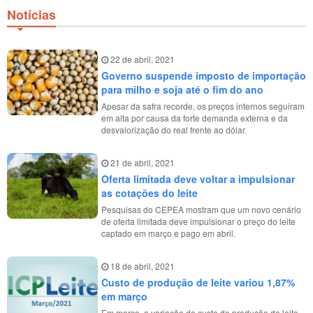
Artigos
Notícias
Vídeos
Podcasts
22 de abril, 2021
Governo suspende imposto de importação
Institucional
para milho e soja até o fim do ano
Apesar da safra recorde, os preços internos seguiram
Agenda
em alta por causa da forte demanda externa e da
desvalorização do real frente ao dólar.
Anúncios
21 de abril, 2021
Inscreva-se
Oferta limitada deve voltar a impulsionar
as cotações do leite
Contato
Pesquisas do CEPEA mostram que um novo cenário
de oferta limitada deve impulsionar o preço do leite
Política de Privacidade
captado em março e pago em abril.
18 de abril, 2021
Custo de produção de leite variou 1,87%
em março
Em março, a variação do custo de produção de leite